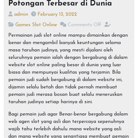
Potongan Terbesar di Dunia
admin
February 13, 2022
Games Slot Online
Comments Off
Permainan judi slot online mampu dimainkan dengan
benar dan mengambil banyak keuntungan selama
masa taruhan judinya, yang mesti dijalani oleh
seluruhnya pemain ialah dengan bergabung di dalam
website slot online paling besar di dunia yang luar
biasa dan mempunyai kualitas yang terjamin. Bila
pemain judi sudah bergabung di dalam website ini,
dijamin selalu betah dan tidak pernah membuat
pemain judi merasa bosan buat selalu meneruskan
taruhan judinya setiap harinya di sini.
Bagi pemain judi agar Benar-benar bergabung dalam
web agen slot yang asli dan terpercaya sepenuhnya
wajib tahu terlebih dahulu mana website yang asli
dan mana website yang senantiasa membuat pemain