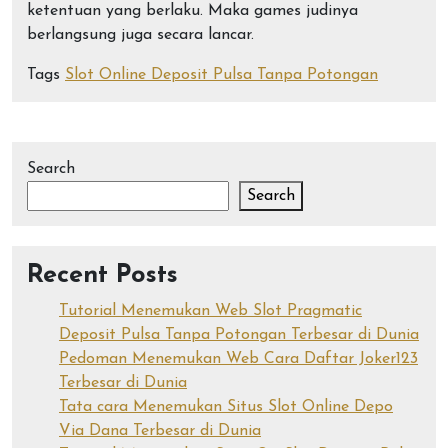
ketentuan yang berlaku. Maka games judinya
berlangsung juga secara lancar.
Tags
Slot Online Deposit Pulsa Tanpa Potongan
Search
Search
Recent Posts
Tutorial Menemukan Web Slot Pragmatic
Deposit Pulsa Tanpa Potongan Terbesar di Dunia
Pedoman Menemukan Web Cara Daftar Joker123
Terbesar di Dunia
Tata cara Menemukan Situs Slot Online Depo
Via Dana Terbesar di Dunia