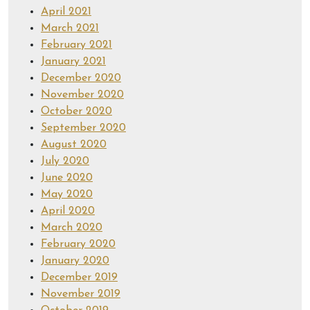
April 2021
March 2021
February 2021
January 2021
December 2020
November 2020
October 2020
September 2020
August 2020
July 2020
June 2020
May 2020
April 2020
March 2020
February 2020
January 2020
December 2019
November 2019