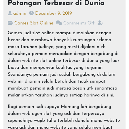
Potongan Terbesar di Dunia
admin
December 9, 2019
Games Slot Online
Comments Off
Games judi slot online mampu dimainkan dengan
benar dan membawa banyak keuntungan selama
masa taruhan judinya, yang mesti dijalani oleh
seluruhnya pemain merupakan dengan bergabung di
dalam website slot online terbesar di dunia yang luar
biasa dan mempunyai kualitas yang terjamin.
Seandainya pemain judi sudah bergabung di dalam
web ini, dijamin selalu betah dan tidak sempat
membuat pemain judi merasa bosan utk senantiasa
melanjutkan taruhan judinya setiap harinya di sini.
Bagi pemain judi supaya Memang lah bergabung
dalam web agen slot yang asli dan terpercaya
sepenuhnya wajib tahu terlebih dahulu mana website
yang asli dan mana website yang selalu membuat