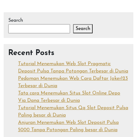
Search
Search
Recent Posts
Tutorial Menemukan Web Slot Pragmatic
Deposit Pulsa Tanpa Potongan Terbesar di Dunia
Pedoman Menemukan Web Cara Daftar Joker123
Terbesar di Dunia
Tata cara Menemukan Situs Slot Online Depo
Via Dana Terbesar di Dunia
Tutorial Menemukan Situs Qq Slot Deposit Pulsa
Paling besar di Dunia
Anjuran Menemukan Web Slot Deposit Pulsa
5000 Tanpa Potongan Paling besar di Dunia