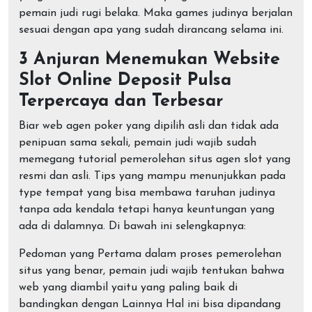
pemain judi rugi belaka. Maka games judinya berjalan
sesuai dengan apa yang sudah dirancang selama ini.
3 Anjuran Menemukan Website
Slot Online Deposit Pulsa
Terpercaya dan Terbesar
Biar web agen poker yang dipilih asli dan tidak ada
penipuan sama sekali, pemain judi wajib sudah
memegang tutorial pemerolehan situs agen slot yang
resmi dan asli. Tips yang mampu menunjukkan pada
type tempat yang bisa membawa taruhan judinya
tanpa ada kendala tetapi hanya keuntungan yang
ada di dalamnya. Di bawah ini selengkapnya:
Pedoman yang Pertama dalam proses pemerolehan
situs yang benar, pemain judi wajib tentukan bahwa
web yang diambil yaitu yang paling baik di
bandingkan dengan Lainnya Hal ini bisa dipandang