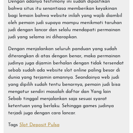
Dengan adanya testimony ini sudah dipastikan
bahwa situs itu senantiasa memberikan keyakinan
bagi lemain bahwa website inilah yang wajib diambil
oleh pemain judi supaya mampu menikmati taruhan
judi dengan lancar dan selalu mendapati permainan
judi yang selama ini diharapkan.
Dengan menjalankan seluruh panduan yang sudah
diterangkan di atas dengan benar, maka permainan
judinya juga dijamin berhalan dengan tidak tersendat
sebab sudah ada website slot online paling besar di
dunia yang terjamin amannya. Seandainya web judi
yang dipilih sudah tentu benarnya, pemain judi bisa
mengatur sendiri masalah daftar dan Yang lain
Sebab tinggal menjalankan saja sesuai syarat
ketentuan yang berlaku. Sehingga games judinya
terjadi juga dengan cara lancar.
Tags
Slot Deposit Pulsa