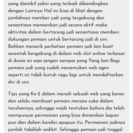
yang diambil yakni yang terbaik dibandingkan
dengan Lainnya Hal ini bisa di lihat dengan
jumlahnya member judi yang tergabung dan
senantiasa memainkan judi secara aktif maka
aktivitas dalam bertarung judi senantiasa memberi
dukungan pemain untuk bertarung judi di sini.
Bahkan menarik perhatian pemain judi lain buat
serentak bergabung di dalam web slot online terbesar
di dunia ini saja jangan sampai yang Yang lain Bagi
pemain judi yang sudah menemukan web agen
seperti ini tidak butuh ragu lagi untuk mendaftarkan
diri di sini.
Tips yang Ke-2 dalam meraih sebuah web yang benar
dan selalu membuat pemain merasa suka dalam
taruhannya, sehingga wajib tentukan bahwa dia telah
mempunyai permainan yang bisa dimainkan kapan
pun dan dalam kondisi apapun itu. Permainan judinya
jumlah tidaklah sedikit. Sehingga pemain judi tinggal