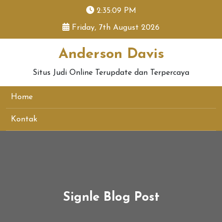
skip
2:35:10 PM
to
Friday, 7th August 2026
content
Anderson Davis
Situs Judi Online Terupdate dan Terpercaya
Home
Kontak
Signle Blog Post