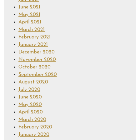
June 2021
May 2021
April 2021
March 2021
February 2021
January 2021
December 2020
November 2020
October 2020
September 2020
August 2020
July 2020
June 2020
May 2020
April 2020
March 2020
February 2020
January 2020