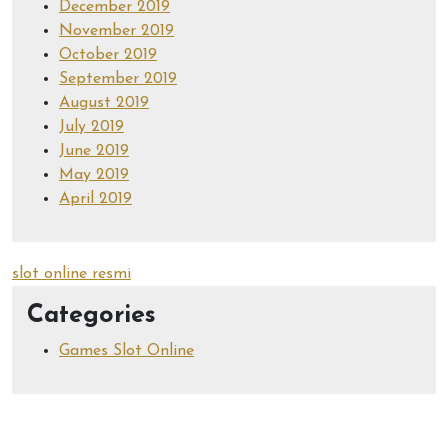
December 2019
November 2019
October 2019
September 2019
August 2019
July 2019
June 2019
May 2019
April 2019
slot online resmi
Categories
Games Slot Online