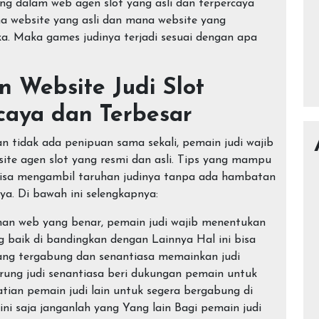
g dalam web agen slot yang asli dan terpercaya
a website yang asli dan mana website yang
a. Maka games judinya terjadi sesuai dengan apa
 Website Judi Slot
caya dan Terbesar
an tidak ada penipuan sama sekali, pemain judi wajib
e agen slot yang resmi dan asli. Tips yang mampu
isa mengambil taruhan judinya tanpa ada hambatan
a. Di bawah ini selengkapnya:
an web yang benar, pemain judi wajib menentukan
 baik di bandingkan dengan Lainnya Hal ini bisa
ang tergabung dan senantiasa memainkan judi
arung judi senantiasa beri dukungan pemain untuk
atian pemain judi lain untuk segera bergabung di
 ini saja janganlah yang Yang lain Bagi pemain judi