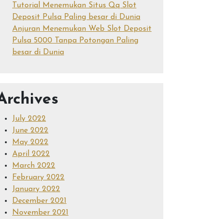
Tutorial Menemukan Situs Qq Slot
Deposit Pulsa Paling besar di Dunia
Anjuran Menemukan Web Slot Deposit
Pulsa 5000 Tanpa Potongan Paling
besar di Dunia
Archives
July 2022
June 2022
May 2022
April 2022
March 2022
February 2022
January 2022
December 2021
November 2021