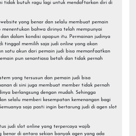
 tidak butuh ragu lagi untuk mendaftarkan diri di
 website yang benar dan selalu membuat pemain
b menentukan bahwa dirinya telah mempunyai
dan dalam kondisi apapun itu. Permainan judinya
di tinggal memilih saja judi online yang akan
an satu akun dari pemain judi bisa memanfaatkan
Pemain pun senantiasa betah dan tidak pernah
stem yang tersusun dan pemain judi bisa
anan di sini juga membuat member tidak pernah
inya berlangsung dengan mudah. Sehingga
 dan selalu memberi kesempatan kemenangan bagi
muanya saja pasti ingin bertarung judi di agen slot
us judi slot online yang terpercaya wajib
g benar di antara sekian banyak agen yang ada