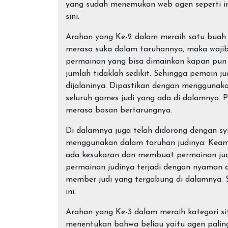
yang sudah menemukan web agen seperti ini
sini.
Arahan yang Ke-2 dalam meraih satu buah
merasa suka dalam taruhannya, maka waji
permainan yang bisa dimainkan kapan pun 
jumlah tidaklah sedikit. Sehingga pemain ju
dijalaninya. Dipastikan dengan menggunak
seluruh games judi yang ada di dalamnya. 
merasa bosan bertarungnya.
Di dalamnya juga telah didorong dengan sy
menggunakan dalam taruhan judinya. Keam
ada kesukaran dan membuat permainan jud
permainan judinya terjadi dengan nyaman
member judi yang tergabung di dalamnya. Se
ini.
Arahan yang Ke-3 dalam meraih kategori sit
menentukan bahwa beliau yaitu agen palin