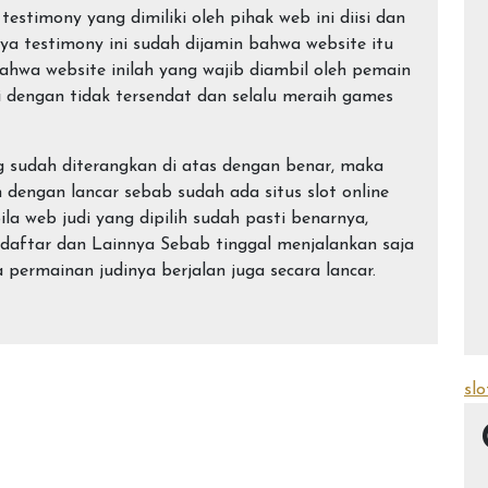
 testimony yang dimiliki oleh pihak web ini diisi dan
nya testimony ini sudah dijamin bahwa website itu
ahwa website inilah yang wajib diambil oleh pemain
 dengan tidak tersendat dan selalu meraih games
g sudah diterangkan di atas dengan benar, maka
 dengan lancar sebab sudah ada situs slot online
la web judi yang dipilih sudah pasti benarnya,
 daftar dan Lainnya Sebab tinggal menjalankan saja
 permainan judinya berjalan juga secara lancar.
slo