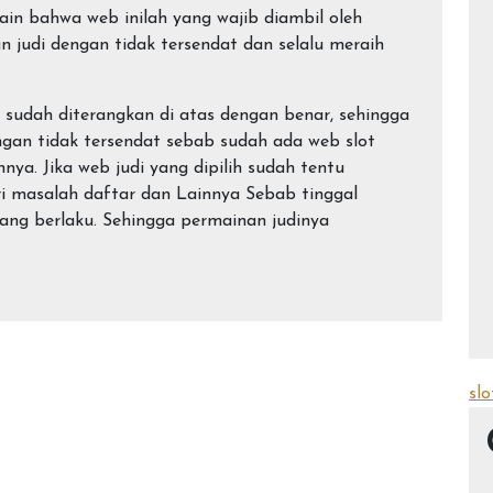
in bahwa web inilah yang wajib diambil oleh
judi dengan tidak tersendat dan selalu meraih
sudah diterangkan di atas dengan benar, sehingga
ngan tidak tersendat sebab sudah ada web slot
nya. Jika web judi yang dipilih sudah tentu
ri masalah daftar dan Lainnya Sebab tinggal
yang berlaku. Sehingga permainan judinya
slo