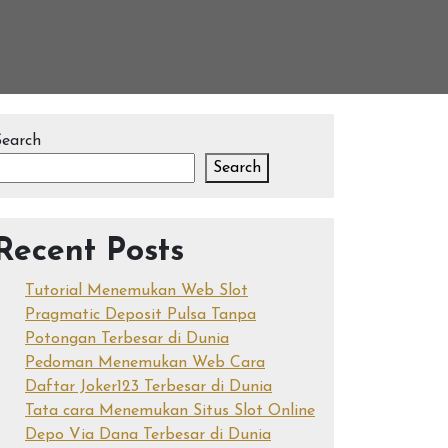
Search
Search
Recent Posts
Tutorial Menemukan Web Slot
Pragmatic Deposit Pulsa Tanpa
Potongan Terbesar di Dunia
Pedoman Menemukan Web Cara
Daftar Joker123 Terbesar di Dunia
Tata cara Menemukan Situs Slot Online
Depo Via Dana Terbesar di Dunia