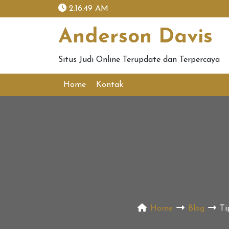
skip
2:16:49 AM
to
content
Anderson Davis
Situs Judi Online Terupdate dan Terpercaya
Home
Kontak
Home
Blog
Ti