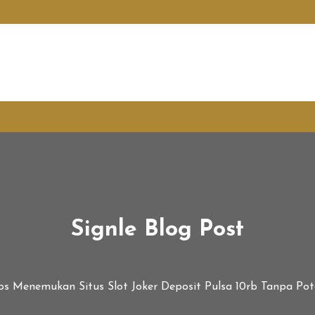
Signle Blog Post
ps Menemukan Situs Slot Joker Deposit Pulsa 10rb Tanpa Pot