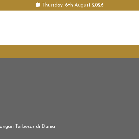
Thursday, 6th August 2026
ongan Terbesar di Dunia