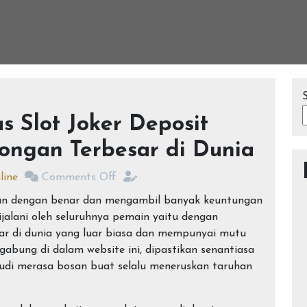
s Slot Joker Deposit
tongan Terbesar di Dunia
line
Comments Off
kan dengan benar dan mengambil banyak keuntungan
jalani oleh seluruhnya pemain yaitu dengan
esar di dunia yang luar biasa dan mempunyai mutu
gabung di dalam website ini, dipastikan senantiasa
udi merasa bosan buat selalu meneruskan taruhan