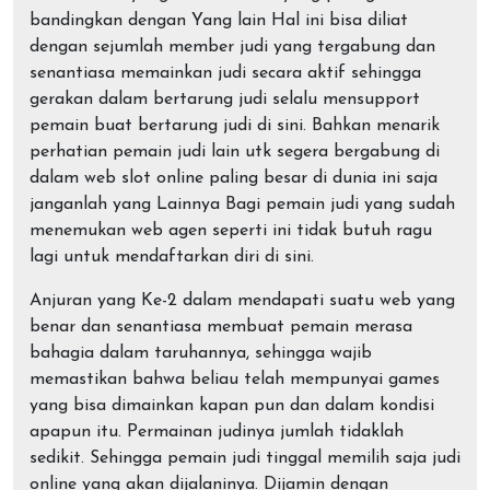
bandingkan dengan Yang lain Hal ini bisa diliat
dengan sejumlah member judi yang tergabung dan
senantiasa memainkan judi secara aktif sehingga
gerakan dalam bertarung judi selalu mensupport
pemain buat bertarung judi di sini. Bahkan menarik
perhatian pemain judi lain utk segera bergabung di
dalam web slot online paling besar di dunia ini saja
janganlah yang Lainnya Bagi pemain judi yang sudah
menemukan web agen seperti ini tidak butuh ragu
lagi untuk mendaftarkan diri di sini.
Anjuran yang Ke-2 dalam mendapati suatu web yang
benar dan senantiasa membuat pemain merasa
bahagia dalam taruhannya, sehingga wajib
memastikan bahwa beliau telah mempunyai games
yang bisa dimainkan kapan pun dan dalam kondisi
apapun itu. Permainan judinya jumlah tidaklah
sedikit. Sehingga pemain judi tinggal memilih saja judi
online yang akan dijalaninya. Dijamin dengan