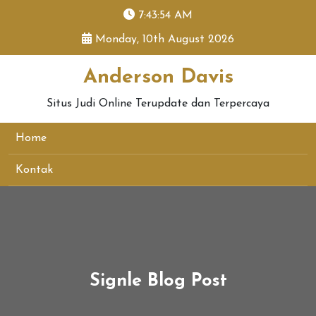
skip
7:43:55 AM
to
Monday, 10th August 2026
content
Anderson Davis
Situs Judi Online Terupdate dan Terpercaya
Home
Kontak
Signle Blog Post