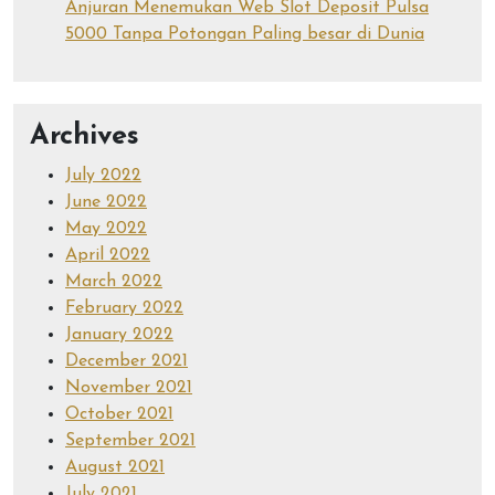
Anjuran Menemukan Web Slot Deposit Pulsa
5000 Tanpa Potongan Paling besar di Dunia
Archives
July 2022
June 2022
May 2022
April 2022
March 2022
February 2022
January 2022
December 2021
November 2021
October 2021
September 2021
August 2021
July 2021