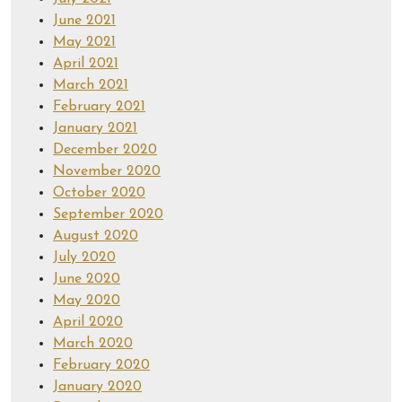
June 2021
May 2021
April 2021
March 2021
February 2021
January 2021
December 2020
November 2020
October 2020
September 2020
August 2020
July 2020
June 2020
May 2020
April 2020
March 2020
February 2020
January 2020