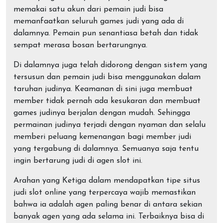
memakai satu akun dari pemain judi bisa
memanfaatkan seluruh games judi yang ada di
dalamnya. Pemain pun senantiasa betah dan tidak
sempat merasa bosan bertarungnya.
Di dalamnya juga telah didorong dengan sistem yang
tersusun dan pemain judi bisa menggunakan dalam
taruhan judinya. Keamanan di sini juga membuat
member tidak pernah ada kesukaran dan membuat
games judinya berjalan dengan mudah. Sehingga
permainan judinya terjadi dengan nyaman dan selalu
memberi peluang kemenangan bagi member judi
yang tergabung di dalamnya. Semuanya saja tentu
ingin bertarung judi di agen slot ini.
Arahan yang Ketiga dalam mendapatkan tipe situs
judi slot online yang terpercaya wajib memastikan
bahwa ia adalah agen paling benar di antara sekian
banyak agen yang ada selama ini. Terbaiknya bisa di