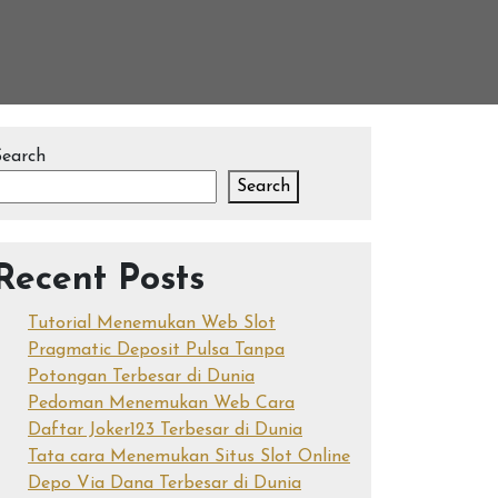
Search
Search
Recent Posts
Tutorial Menemukan Web Slot
Pragmatic Deposit Pulsa Tanpa
Potongan Terbesar di Dunia
Pedoman Menemukan Web Cara
Daftar Joker123 Terbesar di Dunia
Tata cara Menemukan Situs Slot Online
Depo Via Dana Terbesar di Dunia