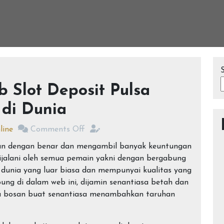
Slot Deposit Pulsa
 di Dunia
line
Comments Off
kan dengan benar dan mengambil banyak keuntungan
ijalani oleh semua pemain yakni dengan bergabung
di dunia yang luar biasa dan mempunyai kualitas yang
ung di dalam web ini, dijamin senantiasa betah dan
a bosan buat senantiasa menambahkan taruhan