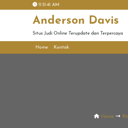
skip
11:51:41 AM
to
content
Anderson Davis
Situs Judi Online Terupdate dan Terpercaya
Home
Kontak
Home
Bl