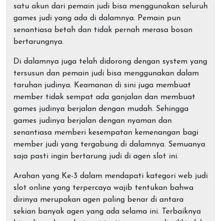
satu akun dari pemain judi bisa menggunakan seluruh
games judi yang ada di dalamnya. Pemain pun
senantiasa betah dan tidak pernah merasa bosan
bertarungnya.
Di dalamnya juga telah didorong dengan system yang
tersusun dan pemain judi bisa menggunakan dalam
taruhan judinya. Keamanan di sini juga membuat
member tidak sempat ada ganjalan dan membuat
games judinya berjalan dengan mudah. Sehingga
games judinya berjalan dengan nyaman dan
senantiasa memberi kesempatan kemenangan bagi
member judi yang tergabung di dalamnya. Semuanya
saja pasti ingin bertarung judi di agen slot ini.
Arahan yang Ke-3 dalam mendapati kategori web judi
slot online yang terpercaya wajib tentukan bahwa
dirinya merupakan agen paling benar di antara
sekian banyak agen yang ada selama ini. Terbaiknya