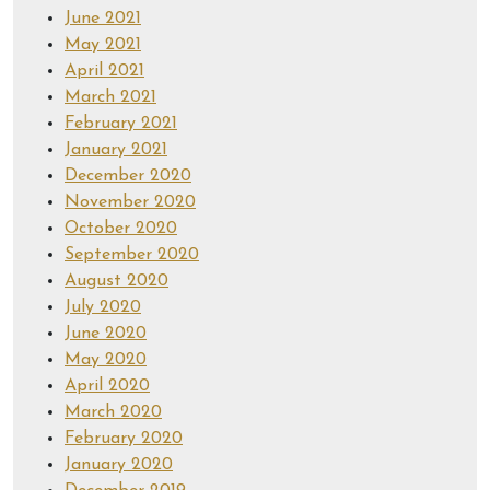
June 2021
May 2021
April 2021
March 2021
February 2021
January 2021
December 2020
November 2020
October 2020
September 2020
August 2020
July 2020
June 2020
May 2020
April 2020
March 2020
February 2020
January 2020