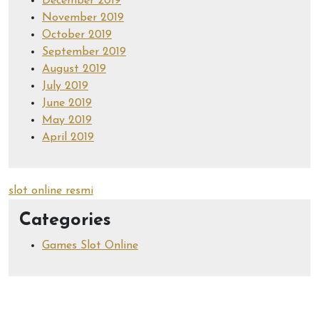
December 2019
November 2019
October 2019
September 2019
August 2019
July 2019
June 2019
May 2019
April 2019
slot online resmi
Categories
Games Slot Online