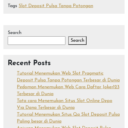
Tags
Slot Deposit Pulsa Tanpa Potongan
Search
Search
Recent Posts
Tutorial Menemukan Web Slot Pragmatic
Deposit Pulsa Tanpa Potongan Terbesar di Dunia
Pedoman Menemukan Web Cara Daftar Joker123
Terbesar di Dunia
Tata cara Menemukan Situs Slot Online Depo
Via Dana Terbesar di Dunia
Tutorial Menemukan Situs Qq Slot Deposit Pulsa
Paling besar di Dunia