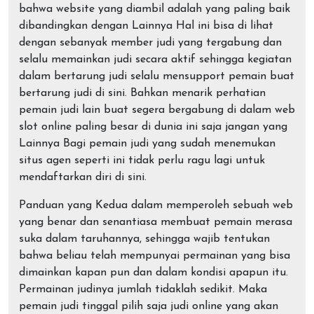
bahwa website yang diambil adalah yang paling baik
dibandingkan dengan Lainnya Hal ini bisa di lihat
dengan sebanyak member judi yang tergabung dan
selalu memainkan judi secara aktif sehingga kegiatan
dalam bertarung judi selalu mensupport pemain buat
bertarung judi di sini. Bahkan menarik perhatian
pemain judi lain buat segera bergabung di dalam web
slot online paling besar di dunia ini saja jangan yang
Lainnya Bagi pemain judi yang sudah menemukan
situs agen seperti ini tidak perlu ragu lagi untuk
mendaftarkan diri di sini.
Panduan yang Kedua dalam memperoleh sebuah web
yang benar dan senantiasa membuat pemain merasa
suka dalam taruhannya, sehingga wajib tentukan
bahwa beliau telah mempunyai permainan yang bisa
dimainkan kapan pun dan dalam kondisi apapun itu.
Permainan judinya jumlah tidaklah sedikit. Maka
pemain judi tinggal pilih saja judi online yang akan