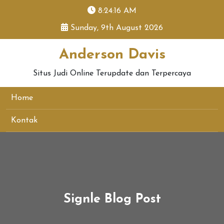
skip
8:24:16 AM
to
Sunday, 9th August 2026
content
Anderson Davis
Situs Judi Online Terupdate dan Terpercaya
Home
Kontak
Signle Blog Post