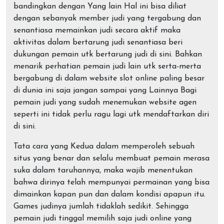
bandingkan dengan Yang lain Hal ini bisa diliat
dengan sebanyak member judi yang tergabung dan
senantiasa memainkan judi secara aktif maka
aktivitas dalam bertarung judi senantiasa beri
dukungan pemain utk bertarung judi di sini. Bahkan
menarik perhatian pemain judi lain utk serta-merta
bergabung di dalam website slot online paling besar
di dunia ini saja jangan sampai yang Lainnya Bagi
pemain judi yang sudah menemukan website agen
seperti ini tidak perlu ragu lagi utk mendaftarkan diri
di sini.
Tata cara yang Kedua dalam memperoleh sebuah
situs yang benar dan selalu membuat pemain merasa
suka dalam taruhannya, maka wajib menentukan
bahwa dirinya telah mempunyai permainan yang bisa
dimainkan kapan pun dan dalam kondisi apapun itu.
Games judinya jumlah tidaklah sedikit. Sehingga
pemain judi tinggal memilih saja judi online yang