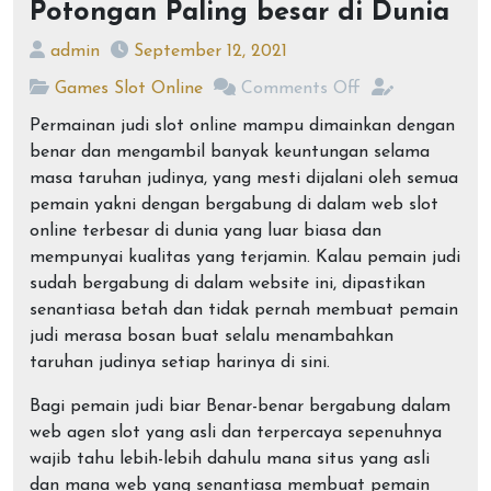
Potongan Paling besar di Dunia
admin
September 12, 2021
Games Slot Online
Comments Off
Permainan judi slot online mampu dimainkan dengan
benar dan mengambil banyak keuntungan selama
masa taruhan judinya, yang mesti dijalani oleh semua
pemain yakni dengan bergabung di dalam web slot
online terbesar di dunia yang luar biasa dan
mempunyai kualitas yang terjamin. Kalau pemain judi
sudah bergabung di dalam website ini, dipastikan
senantiasa betah dan tidak pernah membuat pemain
judi merasa bosan buat selalu menambahkan
taruhan judinya setiap harinya di sini.
Bagi pemain judi biar Benar-benar bergabung dalam
web agen slot yang asli dan terpercaya sepenuhnya
wajib tahu lebih-lebih dahulu mana situs yang asli
dan mana web yang senantiasa membuat pemain