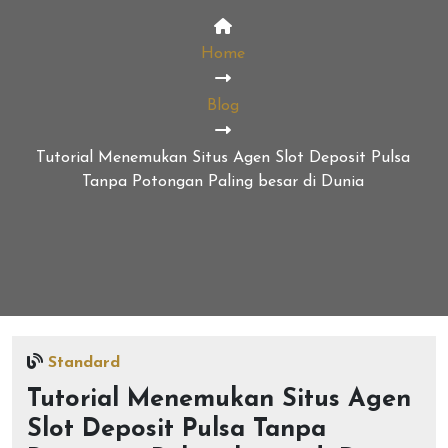
Home
Blog
Tutorial Menemukan Situs Agen Slot Deposit Pulsa
Tanpa Potongan Paling besar di Dunia
Standard
Tutorial Menemukan Situs Agen
Slot Deposit Pulsa Tanpa