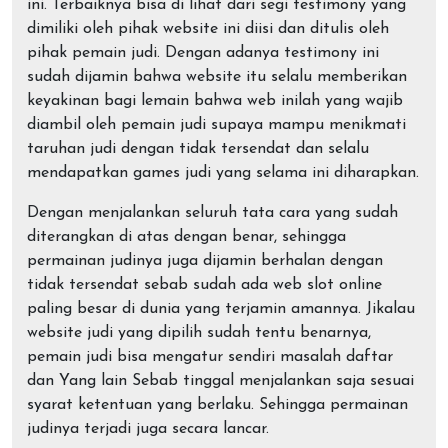
ini. Terbaiknya bisa di lihat dari segi testimony yang
dimiliki oleh pihak website ini diisi dan ditulis oleh
pihak pemain judi. Dengan adanya testimony ini
sudah dijamin bahwa website itu selalu memberikan
keyakinan bagi lemain bahwa web inilah yang wajib
diambil oleh pemain judi supaya mampu menikmati
taruhan judi dengan tidak tersendat dan selalu
mendapatkan games judi yang selama ini diharapkan.
Dengan menjalankan seluruh tata cara yang sudah
diterangkan di atas dengan benar, sehingga
permainan judinya juga dijamin berhalan dengan
tidak tersendat sebab sudah ada web slot online
paling besar di dunia yang terjamin amannya. Jikalau
website judi yang dipilih sudah tentu benarnya,
pemain judi bisa mengatur sendiri masalah daftar
dan Yang lain Sebab tinggal menjalankan saja sesuai
syarat ketentuan yang berlaku. Sehingga permainan
judinya terjadi juga secara lancar.