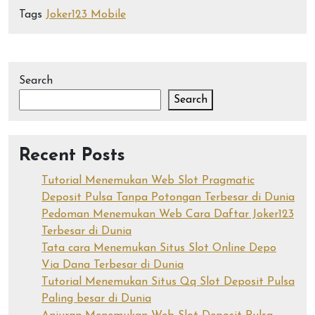
Tags
Joker123 Mobile
Search
Search
Recent Posts
Tutorial Menemukan Web Slot Pragmatic
Deposit Pulsa Tanpa Potongan Terbesar di Dunia
Pedoman Menemukan Web Cara Daftar Joker123
Terbesar di Dunia
Tata cara Menemukan Situs Slot Online Depo
Via Dana Terbesar di Dunia
Tutorial Menemukan Situs Qq Slot Deposit Pulsa
Paling besar di Dunia