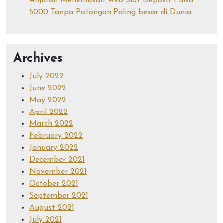
Anjuran Menemukan Web Slot Deposit Pulsa
5000 Tanpa Potongan Paling besar di Dunia
Archives
July 2022
June 2022
May 2022
April 2022
March 2022
February 2022
January 2022
December 2021
November 2021
October 2021
September 2021
August 2021
July 2021