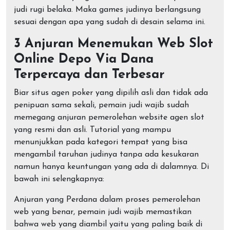
judi rugi belaka. Maka games judinya berlangsung
sesuai dengan apa yang sudah di desain selama ini.
3 Anjuran Menemukan Web Slot
Online Depo Via Dana
Terpercaya dan Terbesar
Biar situs agen poker yang dipilih asli dan tidak ada
penipuan sama sekali, pemain judi wajib sudah
memegang anjuran pemerolehan website agen slot
yang resmi dan asli. Tutorial yang mampu
menunjukkan pada kategori tempat yang bisa
mengambil taruhan judinya tanpa ada kesukaran
namun hanya keuntungan yang ada di dalamnya. Di
bawah ini selengkapnya:
Anjuran yang Perdana dalam proses pemerolehan
web yang benar, pemain judi wajib memastikan
bahwa web yang diambil yaitu yang paling baik di