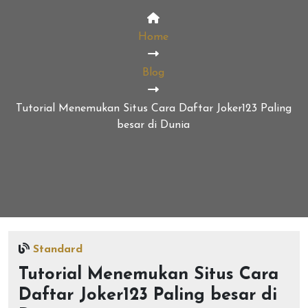
Home
Blog
Tutorial Menemukan Situs Cara Daftar Joker123 Paling
besar di Dunia
Standard
Tutorial Menemukan Situs Cara
Daftar Joker123 Paling besar di