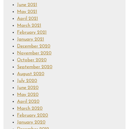
June 2021
May 2021
April 2021
March 2021
February 2021
January 2021
December 2020
November 2020
October 2020
September 2020
August 2020
July 2020
June 2020
May 2020
April 2020
March 2020
February 2020
January 2020