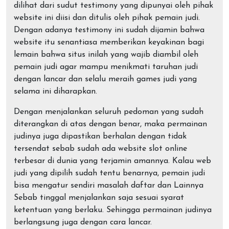
dilihat dari sudut testimony yang dipunyai oleh pihak
website ini diisi dan ditulis oleh pihak pemain judi.
Dengan adanya testimony ini sudah dijamin bahwa
website itu senantiasa memberikan keyakinan bagi
lemain bahwa situs inilah yang wajib diambil oleh
pemain judi agar mampu menikmati taruhan judi
dengan lancar dan selalu meraih games judi yang
selama ini diharapkan.
Dengan menjalankan seluruh pedoman yang sudah
diterangkan di atas dengan benar, maka permainan
judinya juga dipastikan berhalan dengan tidak
tersendat sebab sudah ada website slot online
terbesar di dunia yang terjamin amannya. Kalau web
judi yang dipilih sudah tentu benarnya, pemain judi
bisa mengatur sendiri masalah daftar dan Lainnya
Sebab tinggal menjalankan saja sesuai syarat
ketentuan yang berlaku. Sehingga permainan judinya
berlangsung juga dengan cara lancar.