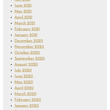
June 2021
May 2021
April 2021
March 2021
February 2021
January 2021
December 2020
November 2020
October 2020
September 2020
August 2020
July 2020
June 2020
May 2020
April 2020
March 2020
February 2020
January 2020