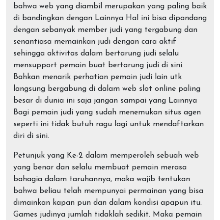
bahwa web yang diambil merupakan yang paling baik
di bandingkan dengan Lainnya Hal ini bisa dipandang
dengan sebanyak member judi yang tergabung dan
senantiasa memainkan judi dengan cara aktif
sehingga aktivitas dalam bertarung judi selalu
mensupport pemain buat bertarung judi di sini.
Bahkan menarik perhatian pemain judi lain utk
langsung bergabung di dalam web slot online paling
besar di dunia ini saja jangan sampai yang Lainnya
Bagi pemain judi yang sudah menemukan situs agen
seperti ini tidak butuh ragu lagi untuk mendaftarkan
diri di sini.
Petunjuk yang Ke-2 dalam memperoleh sebuah web
yang benar dan selalu membuat pemain merasa
bahagia dalam taruhannya, maka wajib tentukan
bahwa beliau telah mempunyai permainan yang bisa
dimainkan kapan pun dan dalam kondisi apapun itu.
Games judinya jumlah tidaklah sedikit. Maka pemain