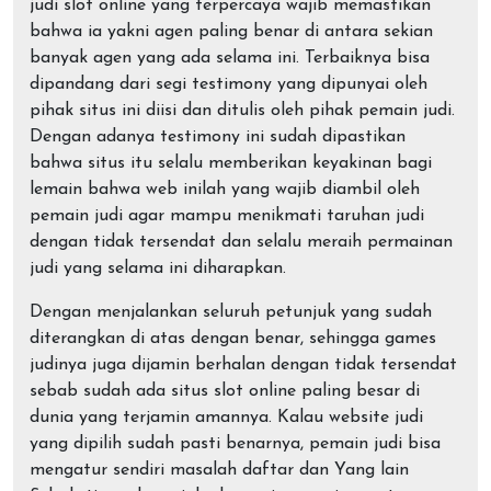
judi slot online yang terpercaya wajib memastikan
bahwa ia yakni agen paling benar di antara sekian
banyak agen yang ada selama ini. Terbaiknya bisa
dipandang dari segi testimony yang dipunyai oleh
pihak situs ini diisi dan ditulis oleh pihak pemain judi.
Dengan adanya testimony ini sudah dipastikan
bahwa situs itu selalu memberikan keyakinan bagi
lemain bahwa web inilah yang wajib diambil oleh
pemain judi agar mampu menikmati taruhan judi
dengan tidak tersendat dan selalu meraih permainan
judi yang selama ini diharapkan.
Dengan menjalankan seluruh petunjuk yang sudah
diterangkan di atas dengan benar, sehingga games
judinya juga dijamin berhalan dengan tidak tersendat
sebab sudah ada situs slot online paling besar di
dunia yang terjamin amannya. Kalau website judi
yang dipilih sudah pasti benarnya, pemain judi bisa
mengatur sendiri masalah daftar dan Yang lain