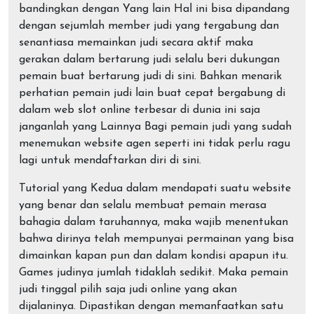
bandingkan dengan Yang lain Hal ini bisa dipandang
dengan sejumlah member judi yang tergabung dan
senantiasa memainkan judi secara aktif maka
gerakan dalam bertarung judi selalu beri dukungan
pemain buat bertarung judi di sini. Bahkan menarik
perhatian pemain judi lain buat cepat bergabung di
dalam web slot online terbesar di dunia ini saja
janganlah yang Lainnya Bagi pemain judi yang sudah
menemukan website agen seperti ini tidak perlu ragu
lagi untuk mendaftarkan diri di sini.
Tutorial yang Kedua dalam mendapati suatu website
yang benar dan selalu membuat pemain merasa
bahagia dalam taruhannya, maka wajib menentukan
bahwa dirinya telah mempunyai permainan yang bisa
dimainkan kapan pun dan dalam kondisi apapun itu.
Games judinya jumlah tidaklah sedikit. Maka pemain
judi tinggal pilih saja judi online yang akan
dijalaninya. Dipastikan dengan memanfaatkan satu