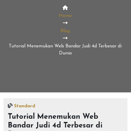
Home
Blog
Tutorial Menemukan Web Bandar Judi 4d Terbesar di
Dunia
Standard
Tutorial Menemukan Web
Bandar Judi 4d Terbesar di