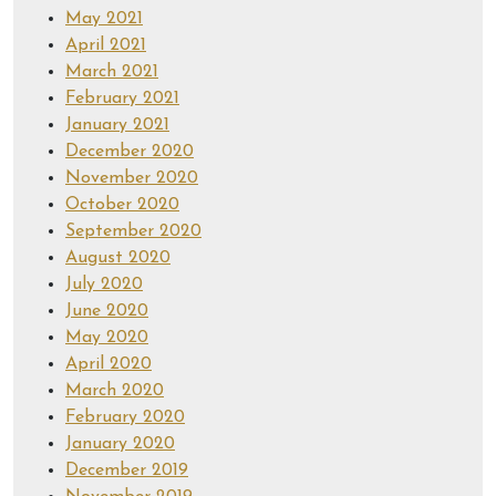
May 2021
April 2021
March 2021
February 2021
January 2021
December 2020
November 2020
October 2020
September 2020
August 2020
July 2020
June 2020
May 2020
April 2020
March 2020
February 2020
January 2020
December 2019