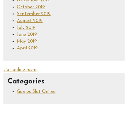
November 2019
October 2019
September 2019
August 2019
July 2019
June 2019
May 2019
April 2019
slot online resmi
Categories
Games Slot Online
© Copyright 2022- 2026 by
Anderson Davis
| All rights