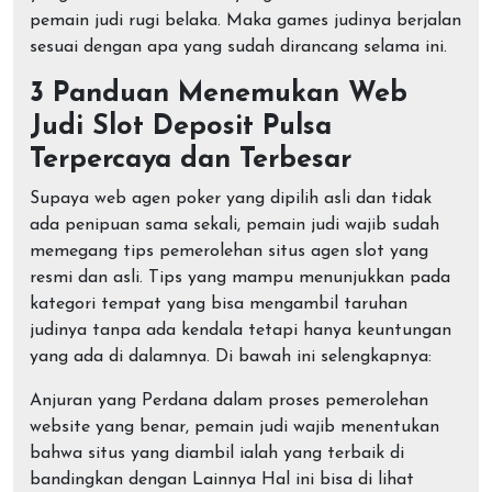
pemain judi rugi belaka. Maka games judinya berjalan
sesuai dengan apa yang sudah dirancang selama ini.
3 Panduan Menemukan Web
Judi Slot Deposit Pulsa
Terpercaya dan Terbesar
Supaya web agen poker yang dipilih asli dan tidak
ada penipuan sama sekali, pemain judi wajib sudah
memegang tips pemerolehan situs agen slot yang
resmi dan asli. Tips yang mampu menunjukkan pada
kategori tempat yang bisa mengambil taruhan
judinya tanpa ada kendala tetapi hanya keuntungan
yang ada di dalamnya. Di bawah ini selengkapnya:
Anjuran yang Perdana dalam proses pemerolehan
website yang benar, pemain judi wajib menentukan
bahwa situs yang diambil ialah yang terbaik di
bandingkan dengan Lainnya Hal ini bisa di lihat