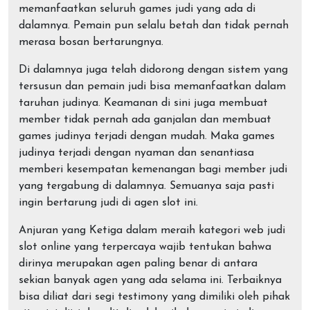
memanfaatkan seluruh games judi yang ada di
dalamnya. Pemain pun selalu betah dan tidak pernah
merasa bosan bertarungnya.
Di dalamnya juga telah didorong dengan sistem yang
tersusun dan pemain judi bisa memanfaatkan dalam
taruhan judinya. Keamanan di sini juga membuat
member tidak pernah ada ganjalan dan membuat
games judinya terjadi dengan mudah. Maka games
judinya terjadi dengan nyaman dan senantiasa
memberi kesempatan kemenangan bagi member judi
yang tergabung di dalamnya. Semuanya saja pasti
ingin bertarung judi di agen slot ini.
Anjuran yang Ketiga dalam meraih kategori web judi
slot online yang terpercaya wajib tentukan bahwa
dirinya merupakan agen paling benar di antara
sekian banyak agen yang ada selama ini. Terbaiknya
bisa diliat dari segi testimony yang dimiliki oleh pihak