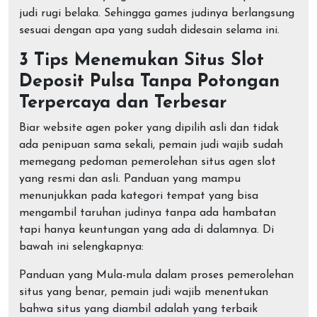
judi rugi belaka. Sehingga games judinya berlangsung
sesuai dengan apa yang sudah didesain selama ini.
3 Tips Menemukan Situs Slot
Deposit Pulsa Tanpa Potongan
Terpercaya dan Terbesar
Biar website agen poker yang dipilih asli dan tidak
ada penipuan sama sekali, pemain judi wajib sudah
memegang pedoman pemerolehan situs agen slot
yang resmi dan asli. Panduan yang mampu
menunjukkan pada kategori tempat yang bisa
mengambil taruhan judinya tanpa ada hambatan
tapi hanya keuntungan yang ada di dalamnya. Di
bawah ini selengkapnya:
Panduan yang Mula-mula dalam proses pemerolehan
situs yang benar, pemain judi wajib menentukan
bahwa situs yang diambil adalah yang terbaik