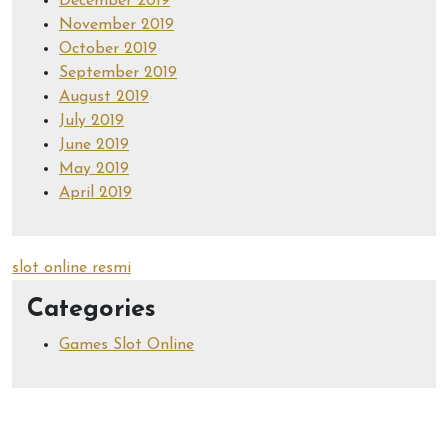
December 2019
November 2019
October 2019
September 2019
August 2019
July 2019
June 2019
May 2019
April 2019
slot online resmi
Categories
Games Slot Online