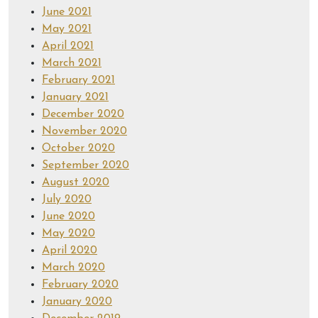
June 2021
May 2021
April 2021
March 2021
February 2021
January 2021
December 2020
November 2020
October 2020
September 2020
August 2020
July 2020
June 2020
May 2020
April 2020
March 2020
February 2020
January 2020