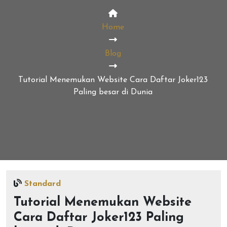
Home
Blog
Tutorial Menemukan Website Cara Daftar Joker123
Paling besar di Dunia
Standard
Tutorial Menemukan Website
Cara Daftar Joker123 Paling