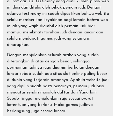
dilihat dari sisi testimony yang dimiliki oleh pihak web
ini diisi dan ditulis oleh pihak pemain judi. Dengan
adanya testimony ini sudah dipastikan bahwa web itu
selalu memberikan keyakinan bagi lemain bahwa web
inilah yang wajib diambil oleh pemain judi biar
mampu menikmati taruhan judi dengan lancar dan
selalu mendapati games judi yang selama ini
diharapkan.
Dengan menjalankan seluruh arahan yang sudah
diterangkan di atas dengan benar, sehingga
permainan judinya juga dijamin berhalan dengan
lancar sebab sudah ada situs slot online paling besar
di dunia yang terjamin amannya. Apabila website judi
yang dipilih sudah pasti benarnya, pemain judi bisa
mengatur sendiri masalah daftar dan Yang lain
Sebab tinggal menjalankan saja sesuai syarat
ketentuan yang berlaku. Maka games judinya
berlangsung juga secara lancar.