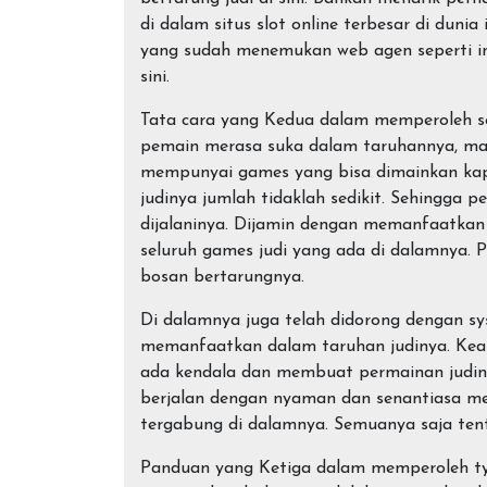
di dalam situs slot online terbesar di dunia
yang sudah menemukan web agen seperti ini
sini.
Tata cara yang Kedua dalam memperoleh 
pemain merasa suka dalam taruhannya, ma
mempunyai games yang bisa dimainkan kap
judinya jumlah tidaklah sedikit. Sehingga p
dijalaninya. Dijamin dengan memanfaatkan
seluruh games judi yang ada di dalamnya. 
bosan bertarungnya.
Di dalamnya juga telah didorong dengan sy
memanfaatkan dalam taruhan judinya. Kea
ada kendala dan membuat permainan judin
berjalan dengan nyaman dan senantiasa m
tergabung di dalamnya. Semuanya saja tentu 
Panduan yang Ketiga dalam memperoleh type