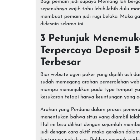
Bagi pemain judi supaya Memang lah berga
sepenuhnya wajib tahu lebih-lebih dulu man
membuat pemain judi rugi belaka. Maka ga
didesain selama ini.
3 Petunjuk Menemuk
Terpercaya Deposit 
Terbesar
Biar website agen poker yang dipilih asli d
sudah memegang arahan pemerolehan websit
mampu menunjukkan pada type tempat yan
kesukaran tetapi hanya keuntungan yang ad
Arahan yang Perdana dalam proses pemerol
menentukan bahwa situs yang diambil ialah
Hal ini bisa dilihat dengan sejumlah memb
judi dengan cara aktif maka gerakan dalam
bertarung judi di sini. Bahkan menarik per