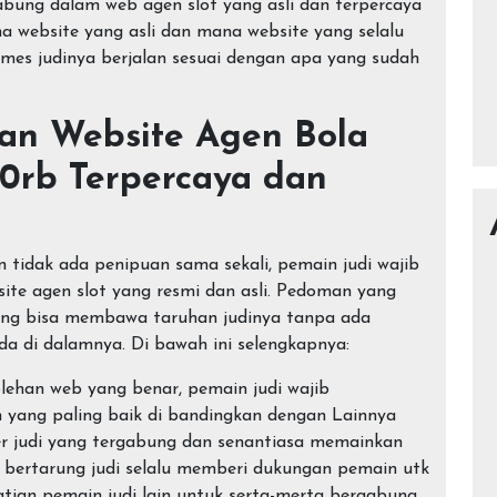
bung dalam web agen slot yang asli dan terpercaya
a website yang asli dan mana website yang selalu
mes judinya berjalan sesuai dengan apa yang sudah
an Website Agen Bola
50rb Terpercaya dan
an tidak ada penipuan sama sekali, pemain judi wajib
e agen slot yang resmi dan asli. Pedoman yang
g bisa membawa taruhan judinya tanpa ada
a di dalamnya. Di bawah ini selengkapnya:
ehan web yang benar, pemain judi wajib
 yang paling baik di bandingkan dengan Lainnya
er judi yang tergabung dan senantiasa memainkan
 bertarung judi selalu memberi dukungan pemain utk
hatian pemain judi lain untuk serta-merta bergabung