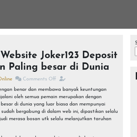
Website Joker123 Deposit
n Paling besar di Dunia
Online
Comments Off
 dengan benar dan membawa banyak keuntungan
dijalani oleh semua pemain merupakan dengan
g besar di dunia yang luar biasa dan mempunyai
 sudah bergabung di dalam web ini, dipastikan selalu
di merasa bosan utk selalu melanjutkan taruhan