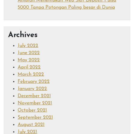
Anjuran Menemukan Web Slot Deposit Pulsa
5000 Tanpa Potongan Paling besar di Dunia
Archives
July 2022
June 2022
May 2022
April 2022
March 2022
February 2022
January 2022
December 2021
November 2021
October 2021
September 2021
August 2021
July 2021