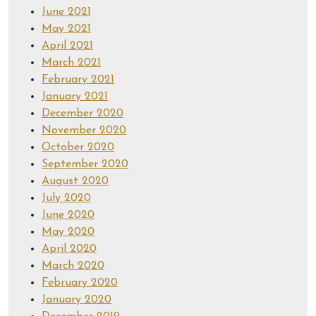
June 2021
May 2021
April 2021
March 2021
February 2021
January 2021
December 2020
November 2020
October 2020
September 2020
August 2020
July 2020
June 2020
May 2020
April 2020
March 2020
February 2020
January 2020