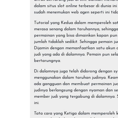
dalam situs slot online terbesar di dunia i
sudah menemukan web agen seperti ini tidak
Tutorial yang Kedua dalam memperoleh sa
merasa senang dalam taruhannya, sehingg
permainan yang bisa dimainkan kapan pun 
jumlah tidaklah sedikit. Sehingga pemain judi
Dijamin dengan memanfaatkan satu akun d
judi yang ada di dalamnya. Pemain pun sel
bertarungnya.
Di dalamnya juga telah didorong dengan sy
menggunakan dalam taruhan judinya. Keam
ada gangguan dan membuat permainan jud
judinya berlangsung dengan nyaman dan s
member judi yang tergabung di dalamnya. Se
ini.
Tata cara yang Ketiga dalam memperoleh kat