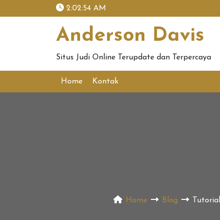
skip
2:02:54 AM
to
content
Anderson Davis
Situs Judi Online Terupdate dan Terpercaya
Home
Kontak
Home
Blog
Tutoria