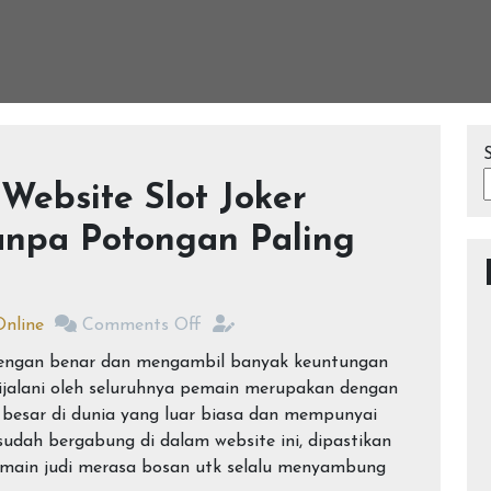
Website Slot Joker
Tanpa Potongan Paling
Online
Comments Off
dengan benar dan mengambil banyak keuntungan
ijalani oleh seluruhnya pemain merupakan dengan
g besar di dunia yang luar biasa dan mempunyai
 sudah bergabung di dalam website ini, dipastikan
emain judi merasa bosan utk selalu menyambung