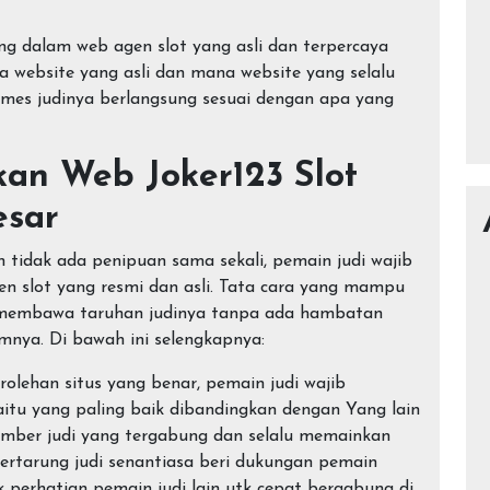
ng dalam web agen slot yang asli dan terpercaya
 website yang asli dan mana website yang selalu
mes judinya berlangsung sesuai dengan apa yang
n Web Joker123 Slot
esar
n tidak ada penipuan sama sekali, pemain judi wajib
 slot yang resmi dan asli. Tata cara yang mampu
 membawa taruhan judinya tanpa ada hambatan
nya. Di bawah ini selengkapnya:
lehan situs yang benar, pemain judi wajib
itu yang paling baik dibandingkan dengan Yang lain
ember judi yang tergabung dan selalu memainkan
 bertarung judi senantiasa beri dukungan pemain
k perhatian pemain judi lain utk cepat bergabung di