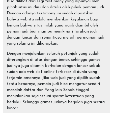
bisa dilihat dari segi testimony yang dipunyai oleh
pihak situs ini diisi dan ditulis oleh pihak pemain judi.
Dengan adanya testimony ini sudah dipastikan
bahwa web itu selalu memberikan keyakinan bagi
lemain bahwa situs inilah yang wajib diambil oleh
pemain judi biar mampu menikmati taruhan judi
dengan lancar dan senantiasa meraih permainan judi
yang selama ini diharapkan.
Dengan menjalankan seluruh petunjuk yang sudah
diterangkan di atas dengan benar, sehingga games
judinya juga dijamin berhalan dengan lancar sebab
sudah ada web slot online terbesar di dunia yang
terjamin amannya. Jika web judi yang dipilih sudah
tentu benarnya, pemain judi bisa mengatur sendiri
masalah daftar dan Yang lain Sebab tinggal
menjalankan saja sesuai syarat ketentuan yang
berlaku. Sehingga games judinya berjalan juga secara
lancar.