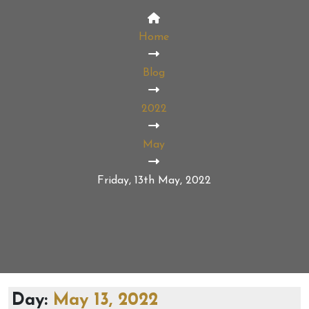
Home
Blog
2022
May
Friday, 13th May, 2022
Day:
May 13, 2022