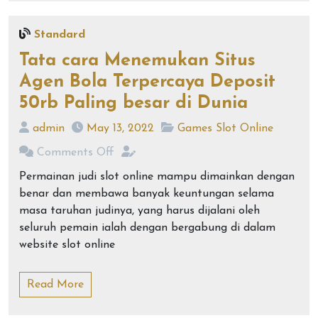
Standard
Tata cara Menemukan Situs
Agen Bola Terpercaya Deposit
50rb Paling besar di Dunia
admin
May 13, 2022
Games Slot Online
Comments Off
Permainan judi slot online mampu dimainkan dengan
benar dan membawa banyak keuntungan selama
masa taruhan judinya, yang harus dijalani oleh
seluruh pemain ialah dengan bergabung di dalam
website slot online
Read More