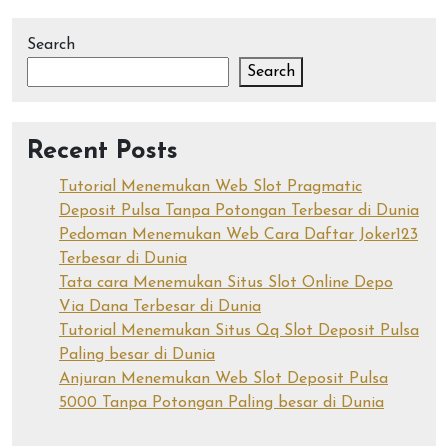
Search
Search
Recent Posts
Tutorial Menemukan Web Slot Pragmatic
Deposit Pulsa Tanpa Potongan Terbesar di Dunia
Pedoman Menemukan Web Cara Daftar Joker123
Terbesar di Dunia
Tata cara Menemukan Situs Slot Online Depo
Via Dana Terbesar di Dunia
Tutorial Menemukan Situs Qq Slot Deposit Pulsa
Paling besar di Dunia
Anjuran Menemukan Web Slot Deposit Pulsa
5000 Tanpa Potongan Paling besar di Dunia