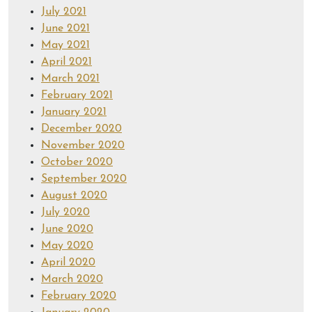
July 2021
June 2021
May 2021
April 2021
March 2021
February 2021
January 2021
December 2020
November 2020
October 2020
September 2020
August 2020
July 2020
June 2020
May 2020
April 2020
March 2020
February 2020