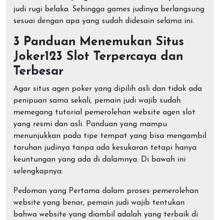
judi rugi belaka. Sehingga games judinya berlangsung
sesuai dengan apa yang sudah didesain selama ini.
3 Panduan Menemukan Situs
Joker123 Slot Terpercaya dan
Terbesar
Agar situs agen poker yang dipilih asli dan tidak ada
penipuan sama sekali, pemain judi wajib sudah
memegang tutorial pemerolehan website agen slot
yang resmi dan asli. Panduan yang mampu
menunjukkan pada tipe tempat yang bisa mengambil
taruhan judinya tanpa ada kesukaran tetapi hanya
keuntungan yang ada di dalamnya. Di bawah ini
selengkapnya:
Pedoman yang Pertama dalam proses pemerolehan
website yang benar, pemain judi wajib tentukan
bahwa website yang diambil adalah yang terbaik di