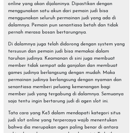
online yang akan dijalaninya. Dipastikan dengan
menggunakan satu akun dari pemain judi bisa
menggunakan seluruh permainan judi yang ada di
dalamnya. Pemain pun senantiasa betah dan tidak
pernah merasa bosan bertarungnya.
Di dalamnya juga telah didorong dengan system yang
tersusun dan pemain judi bisa memakai dalam
taruhan judinya. Keamanan di sini juga membuat
member tidak sempat ada ganjalan dan membuat
games judinya berlangsung dengan mudah. Maka
permainan judinya berlangsung dengan nyaman dan
senantiasa memberi peluang kemenangan bagi
member judi yang tergabung di dalamnya. Semuanya
saja tentu ingin bertarung judi di agen slot ini.
Tata cara yang Ke3 dalam mendapati kategori situs
judi slot online yang terpercaya wajib menentukan
bahwa dia merupakan agen paling benar di antara