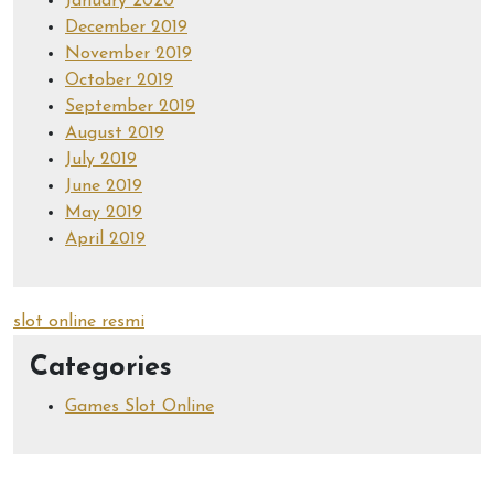
January 2020
December 2019
November 2019
October 2019
September 2019
August 2019
July 2019
June 2019
May 2019
April 2019
slot online resmi
Categories
Games Slot Online