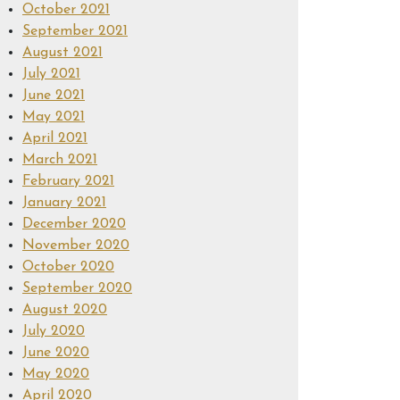
October 2021
September 2021
August 2021
July 2021
June 2021
May 2021
April 2021
March 2021
February 2021
January 2021
December 2020
November 2020
October 2020
September 2020
August 2020
July 2020
June 2020
May 2020
April 2020