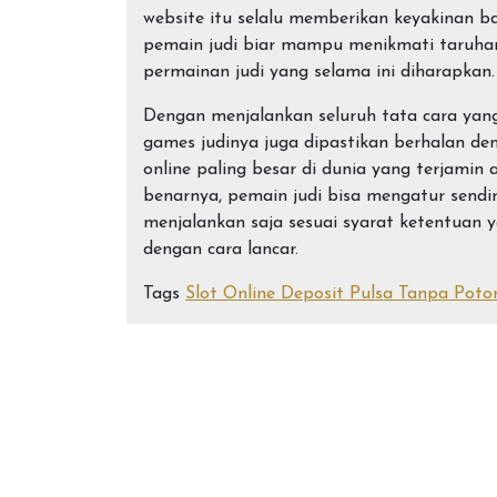
website itu selalu memberikan keyakinan ba
pemain judi biar mampu menikmati taruhan
permainan judi yang selama ini diharapkan.
Dengan menjalankan seluruh tata cara yan
games judinya juga dipastikan berhalan de
online paling besar di dunia yang terjamin 
benarnya, pemain judi bisa mengatur sendi
menjalankan saja sesuai syarat ketentuan 
dengan cara lancar.
Tags
Slot Online Deposit Pulsa Tanpa Pot