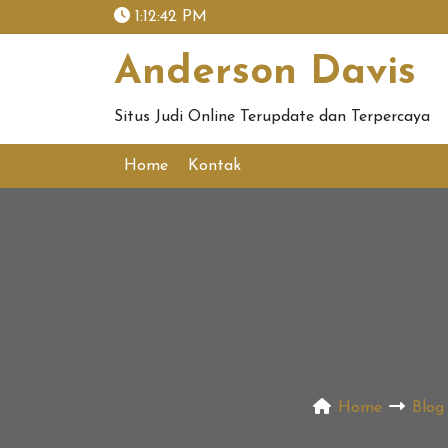
skip
1:12:42 PM
to
content
Anderson Davis
Situs Judi Online Terupdate dan Terpercaya
Home
Kontak
Home
Blog