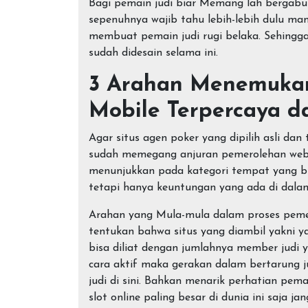
Bagi pemain judi biar Memang lah bergabun
sepenuhnya wajib tahu lebih-lebih dulu man
membuat pemain judi rugi belaka. Sehingga
sudah didesain selama ini.
3 Arahan Menemukan
Mobile Terpercaya d
Agar situs agen poker yang dipilih asli dan
sudah memegang anjuran pemerolehan web 
menunjukkan pada kategori tempat yang b
tetapi hanya keuntungan yang ada di dalam
Arahan yang Mula-mula dalam proses pemer
tentukan bahwa situs yang diambil yakni y
bisa diliat dengan jumlahnya member judi 
cara aktif maka gerakan dalam bertarung 
judi di sini. Bahkan menarik perhatian pema
slot online paling besar di dunia ini saja 