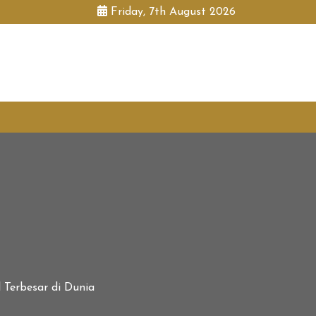
Friday, 7th August 2026
 Terbesar di Dunia