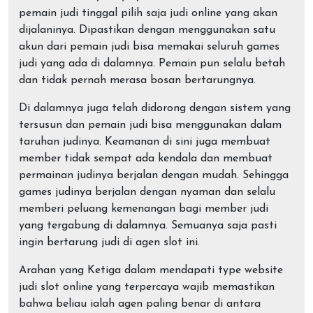
pemain judi tinggal pilih saja judi online yang akan
dijalaninya. Dipastikan dengan menggunakan satu
akun dari pemain judi bisa memakai seluruh games
judi yang ada di dalamnya. Pemain pun selalu betah
dan tidak pernah merasa bosan bertarungnya.
Di dalamnya juga telah didorong dengan sistem yang
tersusun dan pemain judi bisa menggunakan dalam
taruhan judinya. Keamanan di sini juga membuat
member tidak sempat ada kendala dan membuat
permainan judinya berjalan dengan mudah. Sehingga
games judinya berjalan dengan nyaman dan selalu
memberi peluang kemenangan bagi member judi
yang tergabung di dalamnya. Semuanya saja pasti
ingin bertarung judi di agen slot ini.
Arahan yang Ketiga dalam mendapati type website
judi slot online yang terpercaya wajib memastikan
bahwa beliau ialah agen paling benar di antara