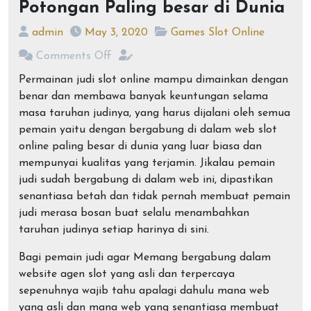
Potongan Paling besar di Dunia
admin
May 3, 2020
Games Slot Online
Comments Off
Permainan judi slot online mampu dimainkan dengan
benar dan membawa banyak keuntungan selama
masa taruhan judinya, yang harus dijalani oleh semua
pemain yaitu dengan bergabung di dalam web slot
online paling besar di dunia yang luar biasa dan
mempunyai kualitas yang terjamin. Jikalau pemain
judi sudah bergabung di dalam web ini, dipastikan
senantiasa betah dan tidak pernah membuat pemain
judi merasa bosan buat selalu menambahkan
taruhan judinya setiap harinya di sini.
Bagi pemain judi agar Memang bergabung dalam
website agen slot yang asli dan terpercaya
sepenuhnya wajib tahu apalagi dahulu mana web
yang asli dan mana web yang senantiasa membuat