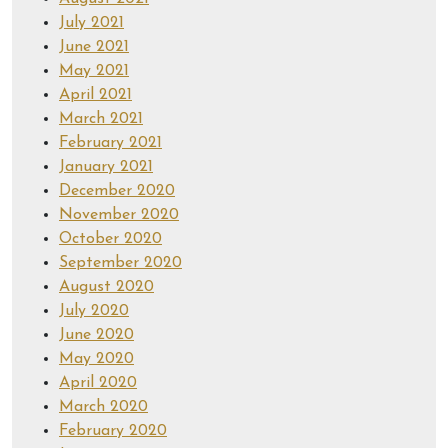
July 2021
June 2021
May 2021
April 2021
March 2021
February 2021
January 2021
December 2020
November 2020
October 2020
September 2020
August 2020
July 2020
June 2020
May 2020
April 2020
March 2020
February 2020