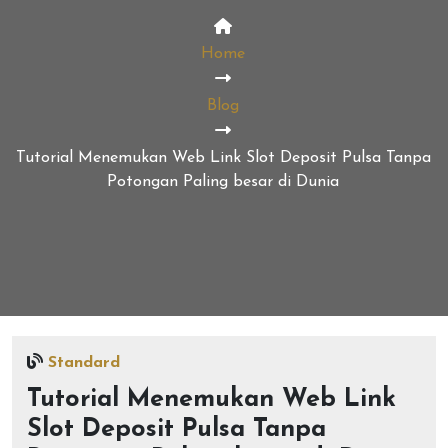
Home
Blog
Tutorial Menemukan Web Link Slot Deposit Pulsa Tanpa
Potongan Paling besar di Dunia
Standard
Tutorial Menemukan Web Link
Slot Deposit Pulsa Tanpa