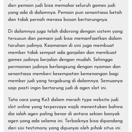
dari pemain judi bisa memakai seluruh games judi
yang ada di dalamnya. Pemain pun senantiasa betah
dan tidak pernah merasa bosan bertarungnya.
Di dalamnya juga telah didorong dengan sistem yang
tersusun dan pemain judi bisa memanfaatkan dalam
taruhan judinya. Keamanan di sini juga membuat
member tidak sempat ada ganjalan dan membuat
games judinya berjalan dengan mudah. Sehingga
permainan judinya berlangsung dengan nyaman dan
senantiasa memberi kesempatan kemenangan bagi
member judi yang tergabung di dalamnya. Semuanya
saja pasti ingin bertarung judi di agen slot ini.
Tata cara yang Ke3 dalam meraih type website judi
slot online yang terpercaya wajib menentukan bahwa
dia ialah agen paling benar di antara sekian banyak
agen yang ada selama ini. Terbaiknya bisa dipandang
dari sisi testimony yang dipunyai oleh pihak situs ini