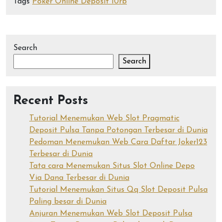
Tags
Poker Online Deposit 10rb
Search
Search
Recent Posts
Tutorial Menemukan Web Slot Pragmatic
Deposit Pulsa Tanpa Potongan Terbesar di Dunia
Pedoman Menemukan Web Cara Daftar Joker123
Terbesar di Dunia
Tata cara Menemukan Situs Slot Online Depo
Via Dana Terbesar di Dunia
Tutorial Menemukan Situs Qq Slot Deposit Pulsa
Paling besar di Dunia
Anjuran Menemukan Web Slot Deposit Pulsa