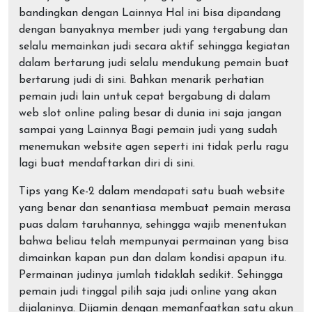
bandingkan dengan Lainnya Hal ini bisa dipandang
dengan banyaknya member judi yang tergabung dan
selalu memainkan judi secara aktif sehingga kegiatan
dalam bertarung judi selalu mendukung pemain buat
bertarung judi di sini. Bahkan menarik perhatian
pemain judi lain untuk cepat bergabung di dalam
web slot online paling besar di dunia ini saja jangan
sampai yang Lainnya Bagi pemain judi yang sudah
menemukan website agen seperti ini tidak perlu ragu
lagi buat mendaftarkan diri di sini.
Tips yang Ke-2 dalam mendapati satu buah website
yang benar dan senantiasa membuat pemain merasa
puas dalam taruhannya, sehingga wajib menentukan
bahwa beliau telah mempunyai permainan yang bisa
dimainkan kapan pun dan dalam kondisi apapun itu.
Permainan judinya jumlah tidaklah sedikit. Sehingga
pemain judi tinggal pilih saja judi online yang akan
dijalaninya. Dijamin dengan memanfaatkan satu akun